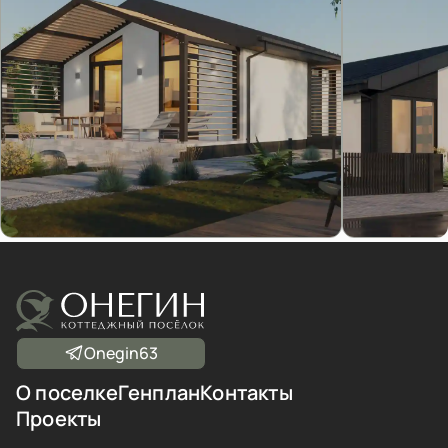
Onegin63
О поселке
Генплан
Контакты
Проекты